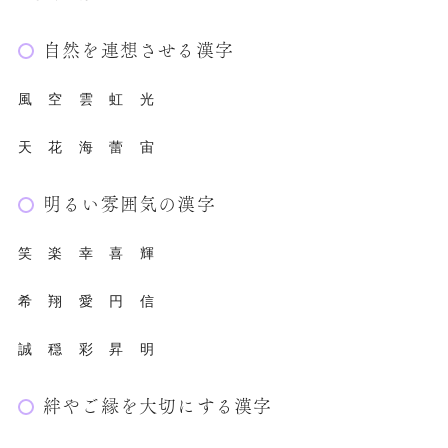
自然を連想させる漢字
風 空 雲 虹 光
天 花 海 蕾 宙
明るい雰囲気の漢字
笑 楽 幸 喜 輝
希 翔 愛 円 信
誠 穏 彩 昇 明
絆やご縁を大切にする漢字