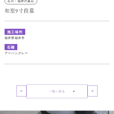
石川・福井の墓石
和型9寸段墓
施工場所
福井県福井市
石種
アーバングレー
<
>
一覧へ戻る