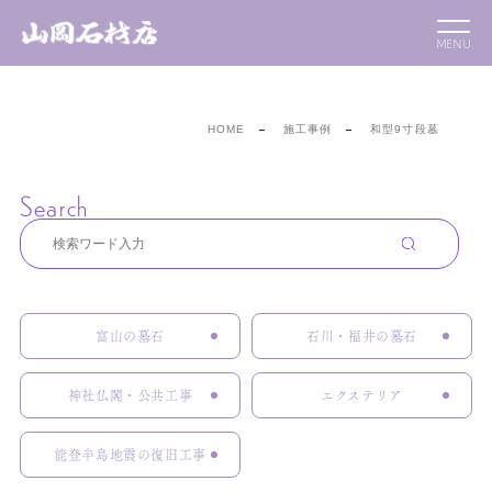
HOME
施工事例
和型9寸段墓
Search
富山の墓石
石川・福井の墓石
神社仏閣・公共工事
エクステリア
能登半島地震の復旧工事