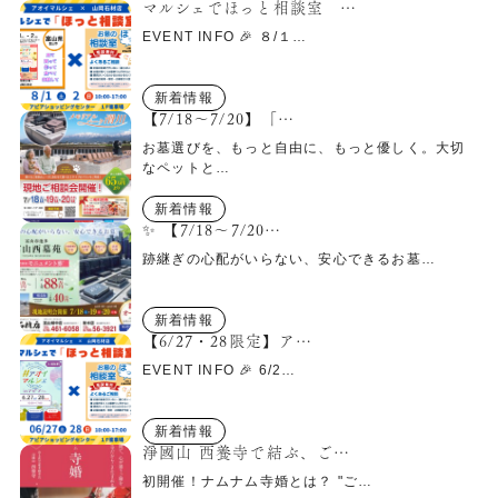
マルシェでほっと相談室 …
EVENT INFO 🎉 ８/１…
新着情報
【7/18〜7/20】「…
お墓選びを、もっと自由に、もっと優しく。大切
なペットと…
新着情報
✨ 【7/18〜7/20…
跡継ぎの心配がいらない、安心できるお墓…
新着情報
【6/27・28限定】ア…
EVENT INFO 🎉 6/2…
新着情報
淨國山 西養寺で結ぶ、ご…
初開催！ナムナム寺婚とは？ "ご…