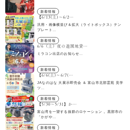
新着情報
【6/13(土)～6/2…
汎用・画像横並び＆拡大（ライトボックス）テン
プレート…
新着情報
6/6（土）夜の遊園地貸…
ミラコン出店のお知らせ…
新着情報
【6/6(土)～6/7(…
JAなのはな 大展示即売会 ＆ 富山市北部霊苑 見学
ツ…
新着情報
【5/30～5/31】か…
富山湾を一望する抜群のロケーション 。黒部市の
「かがや…
新着情報