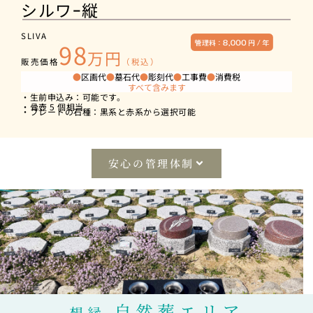
シルワｰ縦
SLIVA
98
万円
販売価格
（税込）
●
区画代
●
墓石代
●
彫刻代
●
工事費
●
消費税
すべて含みます
・生前申込み：可能です。
・骨壺 5 個相当
・プレートの石種：黒系と赤系から選択可能
安心の管理体制
自然葬エリア
想縁