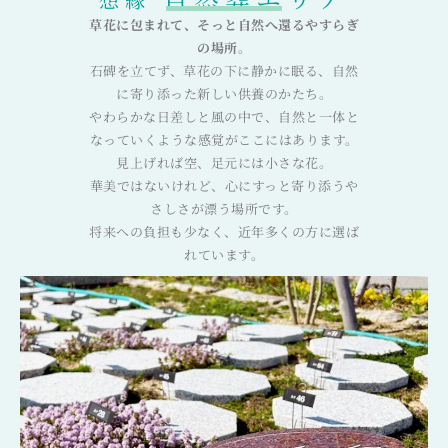
草花に包まれて、そっと自然へ還るやすらぎ
の場所。
石碑を立てず、草花の下に静かに眠る、自然
に寄り添った新しい供養のかたち。
やわらかな日差しと風の中で、自然と一体と
なっていくような感覚がここにはあります。
見上げれば空、足元には小さな花。
華美ではないけれど、心にすっと寄り添うや
さしさが漂う場所です。
将来への負担も少なく、近年多くの方に選ば
れています。