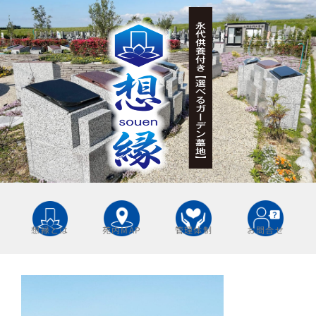
想縁とは
苑内MAP
管理体制
お問合せ