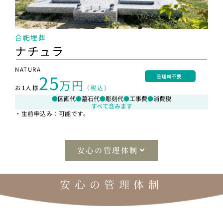
合祀埋葬
ナチュラ
NATURA
25
万円
お1人様
（税込）
●
区画代
●
墓石代
●
彫刻代
●
工事費
●
消費税
すべて含みます
・生前申込み：可能です。
安心の管理体制
安心の管理体制