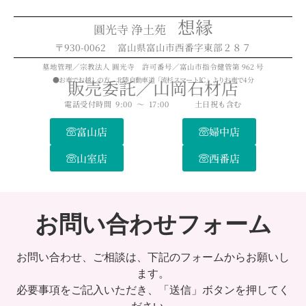
想縁
圓光寺 浄土苑
〒930-0062 富山県富山市西番字東部２８７
墓地管理／宗教法人 圓光寺 許可番号／富山市指令健管第 962 号
●お車でお越しの方 北陸自動車道「流杉スマートIC」よりお車で4分
販売委託／山岡石材店
電話受付時間 9:00 ～ 17:00
土日祝も含む
富山店
婦中店
山室店
西番店
お問い合わせフォーム
お問い合わせ、ご相談は、下記のフォームからお願いし
ます。
必要事項をご記入いただき、「送信」ボタンを押してく