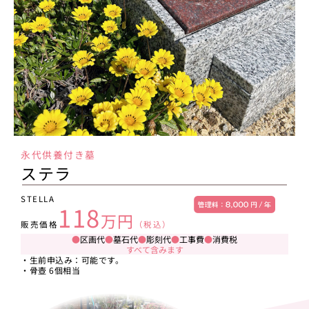
永代供養付き墓
ステラ
STELLA
118
万円
販売価格
（税込）
●
区画代
●
墓石代
●
彫刻代
●
工事費
●
消費税
すべて含みます
・生前申込み：可能です。
・骨壺 6個相当