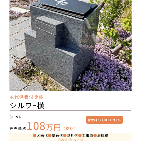
永代供養付き墓
シルワｰ横
SLIVA
108
万円
販売価格
（税込）
●
区画代
●
墓石代
●
彫刻代
●
工事費
●
消費税
すべて含みます