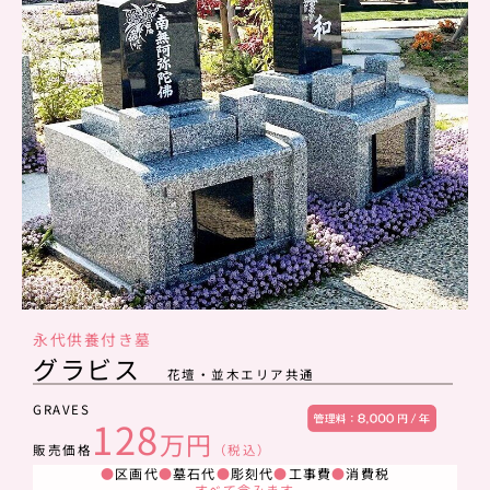
永代供養付き墓
グラビス
花壇・並木エリア共通
GRAVES
128
万円
販売価格
（税込）
●
区画代
●
墓石代
●
彫刻代
●
工事費
●
消費税
すべて含みます