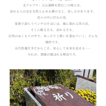
北アルプス・立山連峰を望むこの地には、
訪れる人の足を自然と止める静けさと、美しさがあります。
花々の中に佇む小径。
家族で語らうベンチのそばには、風に揺れる草の音。
そこに眠る方も、訪れる方も、
自然のぬくもりの中で、ゆったりと想いを重ねていく。そんな
場所です。
永代供養付きだからこそ、安心して未来を託せる――
それが、想縁が選ばれる理由です。