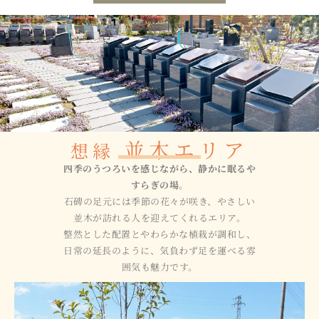
並木エリア
想縁
四季のうつろいを感じながら、静かに眠るや
すらぎの場。
石碑の足元には季節の花々が咲き、やさしい
並木が訪れる人を迎えてくれるエリア。
整然とした配置とやわらかな植栽が調和し、
日常の延長のように、気負わず足を運べる雰
囲気も魅力です。