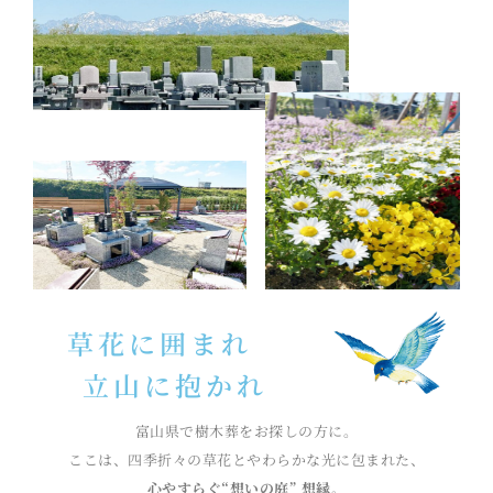
草花に囲まれ
立山に抱かれ
富山県で樹木葬をお探しの方に。
ここは、四季折々の草花とやわらかな光に包まれた、
心やすらぐ“想いの庭” 想縁
。