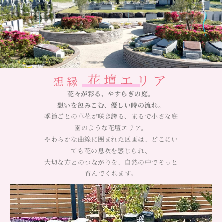
花壇エリア
想縁
花々が彩る、やすらぎの庭。
想いを包みこむ、優しい時の流れ。
季節ごとの草花が咲き誇る、まるで小さな庭
園のような花壇エリア。
やわらかな曲線に囲まれた区画は、どこにい
ても花の息吹を感じられ、
大切な方とのつながりを、自然の中でそっと
育んでくれます。