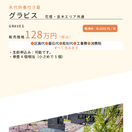
永代供養付き墓
グラビス
花壇・並木エリア共通
GRAVES
128
万円
販売価格
（税込）
●
区画代
●
墓石代
●
彫刻代
●
工事費
●
消費税
すべて含みます
・生前申込み：可能です。
・骨壺 4 個相当（小さめで 5 個）