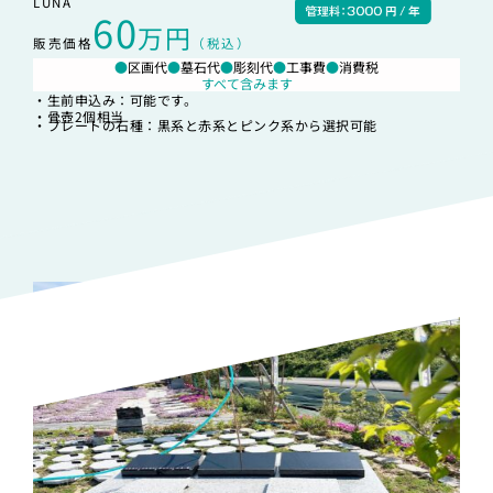
LUNA
60
万円
販売価格
（税込）
●
区画代
●
墓石代
●
彫刻代
●
工事費
●
消費税
すべて含みます
・生前申込み：可能です。
・骨壺2個相当
・プレートの石種：黒系と赤系とピンク系から選択可能