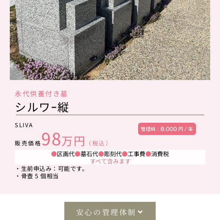
永代供養付き墓
シルワｰ縦
SLIVA
98
万円
販売価格
（税込）
●
区画代
●
墓石代
●
彫刻代
●
工事費
●
消費税
すべて含みます
・生前申込み：可能です。
・骨壺 5 個相当
安心の管理体制