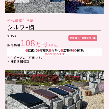
永代供養付き墓
シルワｰ横
SLIVA
108
万円
販売価格
（税込）
●
区画代
●
墓石代
●
彫刻代
●
工事費
●
消費税
すべて含みます
・生前申込み：可能です。
・骨壺 5 個相当